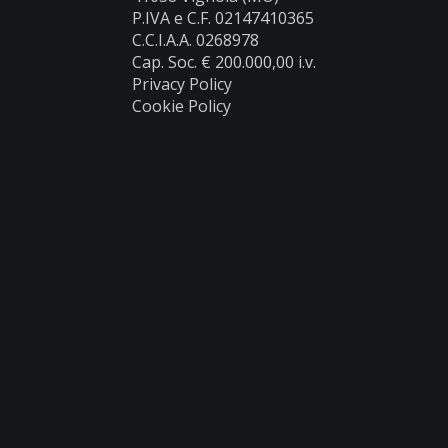
P.IVA e C.F. 02147410365
C.C.I.A.A. 0268978
Cap. Soc. € 200.000,00 i.v.
Privacy Policy
Cookie Policy
Prodotti
Caldaie a Legna
Caldaie a pellet
Cataloghi
Area riservata
Assistenza clienti
Estensione Garanzia
Validità Garanzia
Condizioni di vendita
Detrazioni