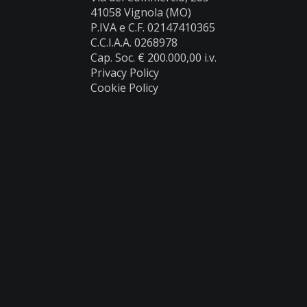
41058 Vignola (MO)
P.IVA e C.F. 02147410365
C.C.I.A.A. 0268978
Cap. Soc. € 200.000,00 i.v.
Privacy Policy
Cookie Policy
Prodotti
Caldaie a Legna
Caldaie a pellet
Cataloghi
Area riservata
Assistenza clienti
Estensione Garanzia
Validità Garanzia
Condizioni di vendita
Detrazioni